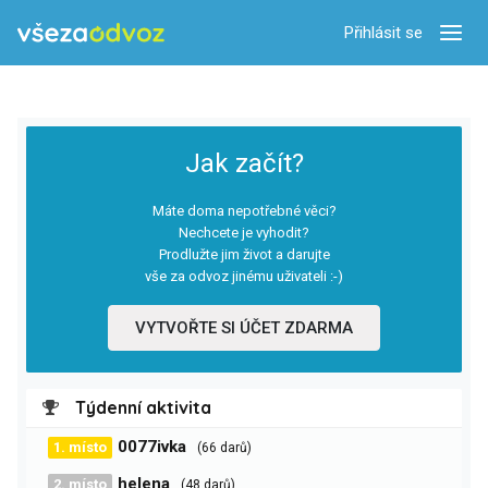
Přihlásit se
Zobra
Jak začít?
Máte doma nepotřebné věci?
Nechcete je vyhodit?
Prodlužte jim život a darujte
vše za odvoz jinému uživateli :-)
VYTVOŘTE SI ÚČET ZDARMA
Týdenní aktivita
0077ivka
1. místo
(66 darů)
helena
2. místo
(48 darů)