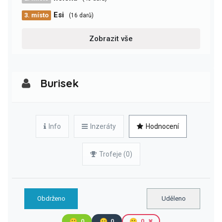
Esi
3. místo
(16 darů)
Zobrazit vše
Burisek
Info
Inzeráty
Hodnocení
Trofeje (0)
Obdrženo
Uděleno
🙂
0
😐
0
🙁
0