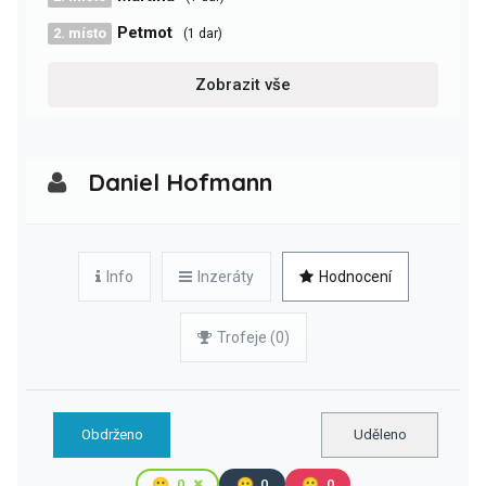
Petmot
2. místo
(1 dar)
Zobrazit vše
Daniel Hofmann
Info
Inzeráty
Hodnocení
Trofeje (0)
Obdrženo
Uděleno
🙂
0
😐
0
🙁
0