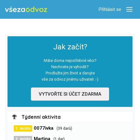
Přihlásit se
Zobra
Jak začít?
Máte doma nepotřebné věci?
Nechcete je vyhodit?
Prodlužte jim život a darujte
vše za odvoz jinému uživateli :-)
VYTVOŘTE SI ÚČET ZDARMA
Týdenní aktivita
0077ivka
1. místo
(39 darů)
Martina
2. místo
(1 dar)