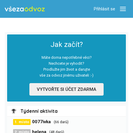
Přihlásit se
Zobra
Jak začít?
Máte doma nepotřebné věci?
Nechcete je vyhodit?
Prodlužte jim život a darujte
vše za odvoz jinému uživateli :-)
VYTVOŘTE SI ÚČET ZDARMA
Týdenní aktivita
0077ivka
1. místo
(66 darů)
helena
2. místo
(48 darů)