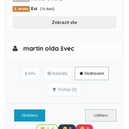
Esi
3. místo
(16 darů)
Zobrazit vše
martin olda švec
Info
Inzeráty
Hodnocení
Trofeje (0)
Obdrženo
Uděleno
🙂
0
😐
0
🙁
0