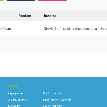
Reakce
Inzerát
pořádku
Dřevěný stůl se skleněnou deskou a 4 židl
O NÁS
Zapojte se!
Podpořte nás
O VšezaOdvoz
Podmínky používání
Aktuality
Co se líbí nám