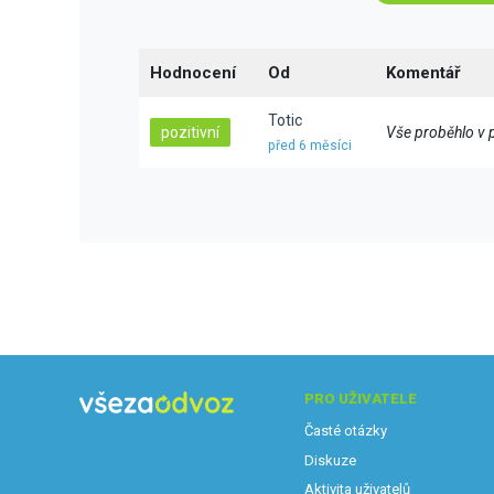
Hodnocení
Od
Komentář
Totic
pozitivní
Vše proběhlo v 
před 6 měsíci
PRO UŽIVATELE
Časté otázky
Diskuze
Aktivita uživatelů