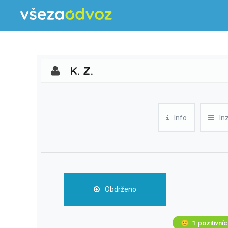
K. Z.
Info
In
Obdrženo
🙂
1
pozitivní