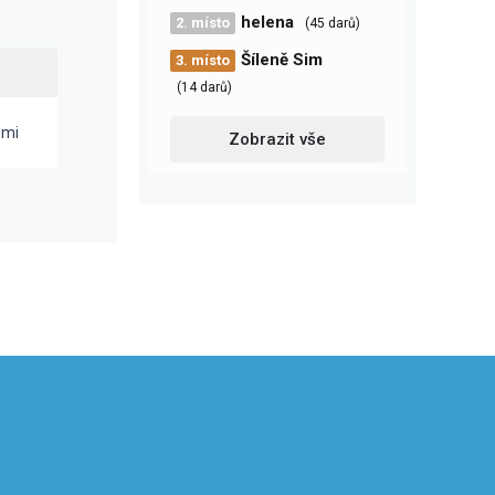
helena
2. místo
(45 darů)
Šíleně Sim
3. místo
(14 darů)
emi
Zobrazit vše