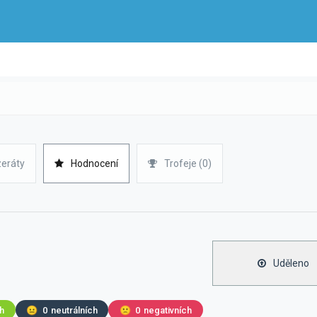
zeráty
Hodnocení
Trofeje (0)
Uděleno
ch
😐
0
neutrálních
🙁
0
negativních