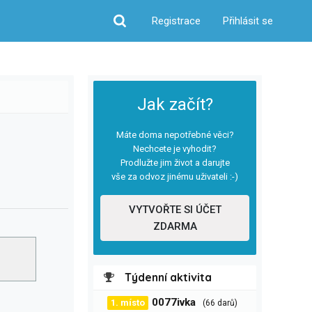
Registrace
Přihlásit se
Hledat
Jak začít?
Máte doma nepotřebné věci?
Nechcete je vyhodit?
Prodlužte jim život a darujte
vše za odvoz jinému uživateli :-)
VYTVOŘTE SI ÚČET
ZDARMA
Týdenní aktivita
0077ivka
1. místo
(66 darů)