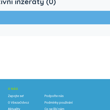
ivní inzeráty (0)
O NÁS
Zapojte se!
Podpořte nás
O VšezaOdvoz
Podmínky používání
Aktuality
Co se líbí nám