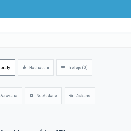
zeráty
Hodnocení
Trofeje (0)
Darované
Nepředané
Získané