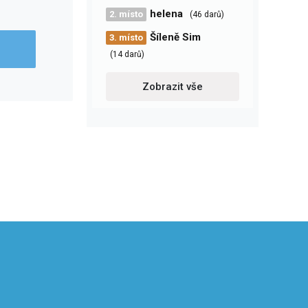
helena
2. místo
(46 darů)
Šíleně Sim
3. místo
(14 darů)
Zobrazit vše