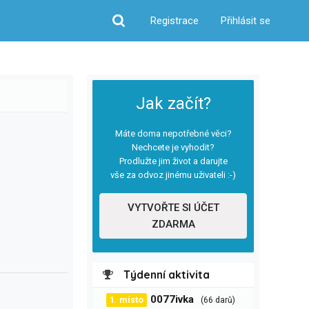
Registrace
Přihlásit se
Hledat
Jak začít?
Máte doma nepotřebné věci?
Nechcete je vyhodit?
Prodlužte jim život a darujte
vše za odvoz jinému uživateli :-)
VYTVOŘTE SI ÚČET
ZDARMA
Týdenní aktivita
0077ivka
1. místo
(66 darů)