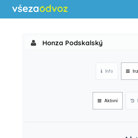
Honza Podskalský
Info
In
Aktivní