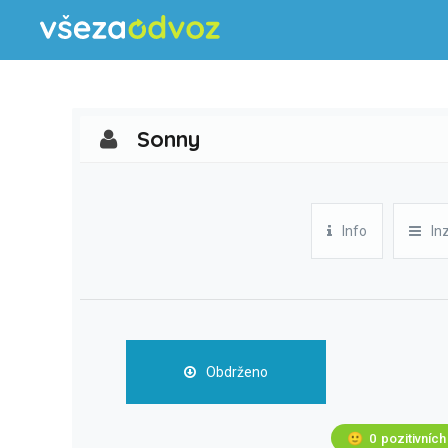
Sonny
Info
In
Obdrženo
🙂
0
pozitivních