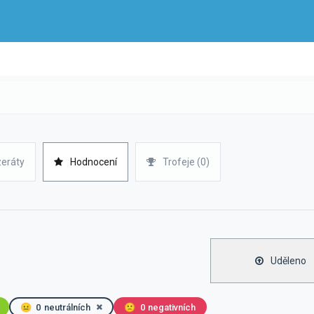
zeráty
Hodnocení
Trofeje (0)
Uděleno
😐
0
neutrálních
🙁
0
negativních