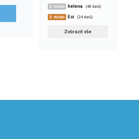
helena
2. místo
(48 darů)
Esi
3. místo
(24 darů)
Zobrazit vše