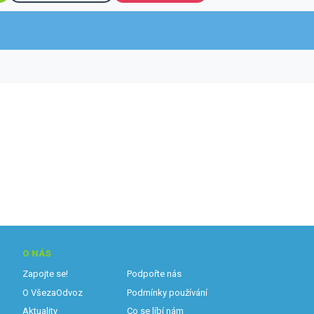
O NÁS
Zapojte se!
Podpořte nás
O VšezaOdvoz
Podmínky používání
Aktuality
Co se líbí nám