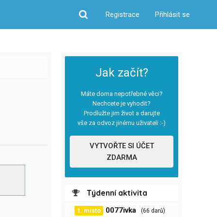
Registrace
Přihlásit se
Hledat
Jak začít?
Máte doma nepotřebné věci?
Nechcete je vyhodit?
Prodlužte jim život a darujte
vše za odvoz jinému uživateli :-)
VYTVOŘTE SI ÚČET
ZDARMA
Týdenní aktivita
0077ivka
1. místo
(66 darů)