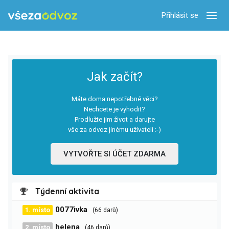
Přihlásit se
Zobra
Jak začít?
Máte doma nepotřebné věci?
Nechcete je vyhodit?
Prodlužte jim život a darujte
vše za odvoz jinému uživateli :-)
VYTVOŘTE SI ÚČET ZDARMA
Týdenní aktivita
0077ivka
1. místo
(66 darů)
helena
2. místo
(46 darů)