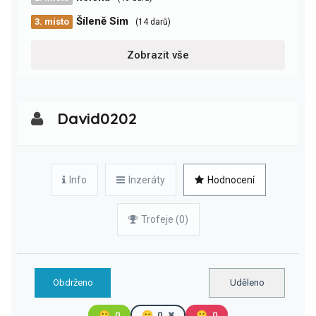
Šíleně Sim
3. místo
(14 darů)
Zobrazit vše
David0202
Info
Inzeráty
Hodnocení
Trofeje (0)
Obdrženo
Uděleno
🙂
0
😐
0
🙁
0