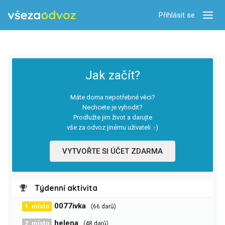
Přihlásit se
Zobra
Jak začít?
Máte doma nepotřebné věci?
Nechcete je vyhodit?
Prodlužte jim život a darujte
vše za odvoz jinému uživateli :-)
VYTVOŘTE SI ÚČET ZDARMA
Týdenní aktivita
0077ivka
1. místo
(66 darů)
helena
2. místo
(48 darů)