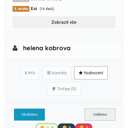
Esi
3. místo
(16 darů)
Zobrazit vše
helena kobrova
Info
Inzeráty
Hodnocení
Trofeje (0)
Obdrženo
Uděleno
🙂
0
😐
0
🙁
0