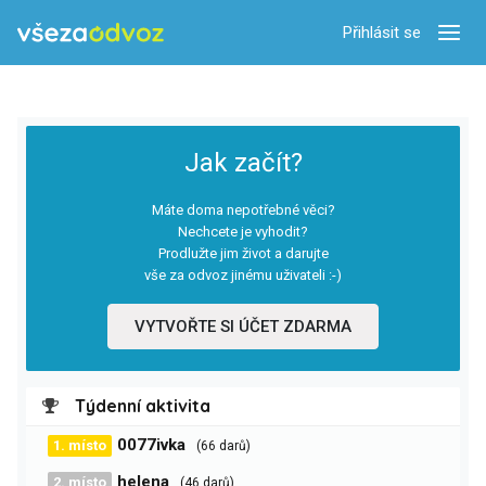
Přihlásit se
Zobra
Jak začít?
Máte doma nepotřebné věci?
Nechcete je vyhodit?
Prodlužte jim život a darujte
vše za odvoz jinému uživateli :-)
VYTVOŘTE SI ÚČET ZDARMA
Týdenní aktivita
0077ivka
1. místo
(66 darů)
helena
2. místo
(46 darů)