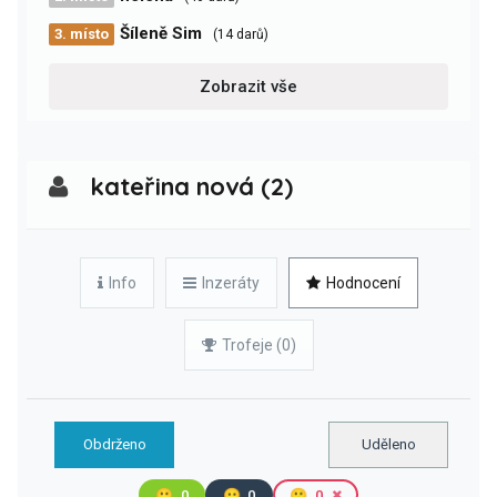
Šíleně Sim
3. místo
(14 darů)
Zobrazit vše
kateřina nová (2)
Info
Inzeráty
Hodnocení
Trofeje (0)
Obdrženo
Uděleno
🙂
0
😐
0
🙁
0