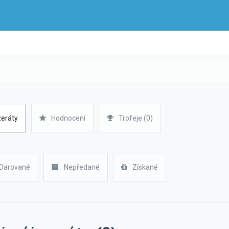
zeráty
Hodnocení
Trofeje (0)
Darované
Nepředané
Získané