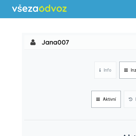
Jana007
Info
In
Aktivní