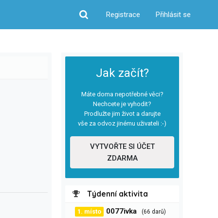
Registrace
Přihlásit se
Hledat
Jak začít?
Máte doma nepotřebné věci?
Nechcete je vyhodit?
Prodlužte jim život a darujte
vše za odvoz jinému uživateli :-)
VYTVOŘTE SI ÚČET
ZDARMA
Týdenní aktivita
0077ivka
1. místo
(66 darů)