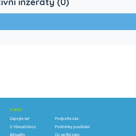
ivní inzeráty (0)
O NÁS
Zapojte se!
Podpořte nás
O VšezaOdvoz
Podmínky používání
Aktuality
Co se líbí nám