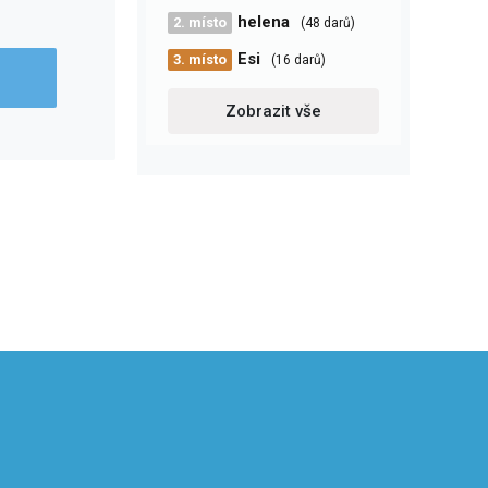
helena
2. místo
(48 darů)
Esi
3. místo
(16 darů)
Zobrazit vše