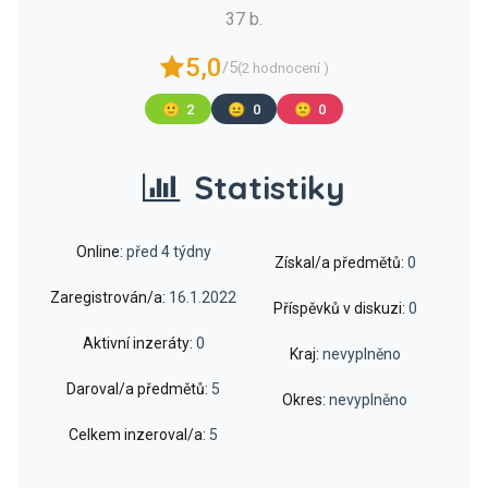
37 b.
5,0
/5
(2 hodnocení )
🙂
2
😐
0
🙁
0
Statistiky
Online:
před 4 týdny
Získal/a předmětů:
0
Zaregistrován/a:
16.1.2022
Příspěvků v diskuzi:
0
Aktivní inzeráty:
0
Kraj:
nevyplněno
Daroval/a předmětů:
5
Okres:
nevyplněno
Celkem inzeroval/a:
5