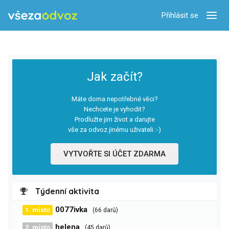
Přihlásit se
Zobra
Jak začít?
Máte doma nepotřebné věci?
Nechcete je vyhodit?
Prodlužte jim život a darujte
vše za odvoz jinému uživateli :-)
VYTVOŘTE SI ÚČET ZDARMA
Týdenní aktivita
0077ivka
1. místo
(66 darů)
helena
2. místo
(45 darů)