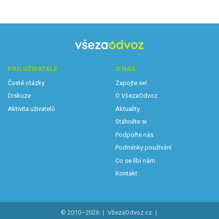
PRO UŽIVATELE
O NÁS
Časté otázky
Zapojte se!
Diskuze
O VšezaOdvoz
Aktivita uživatelů
Aktuality
Stáhněte si
Podpořte nás
Podmínky používání
Co se líbí nám
Kontakt
© 2010–2026
|
VšezaOdvoz.cz
|