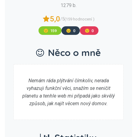
1279 b.
5,0
/5
(159 hodnocení )
🙂
159
😐
0
🙁
0
Něco o mně
Nemám ráda plýtvání čímkoliv, nerada
vyhazuji funkční věci, snažím se neničit
planetu a tenhle web mi připadá jako skvělý
způsob, jak najít věcem nový domov.