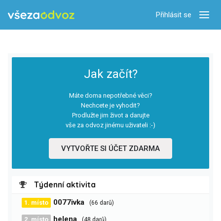
Přihlásit se
Zobra
Jak začít?
Máte doma nepotřebné věci?
Nechcete je vyhodit?
Prodlužte jim život a darujte
vše za odvoz jinému uživateli :-)
VYTVOŘTE SI ÚČET ZDARMA
Týdenní aktivita
0077ivka
1. místo
(66 darů)
helena
2. místo
(48 darů)