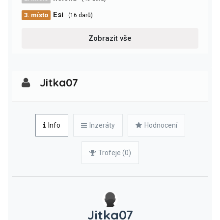
Esi
3. místo
(16 darů)
Zobrazit vše
Jitka07
Info
Inzeráty
Hodnocení
Trofeje (0)
Jitka07