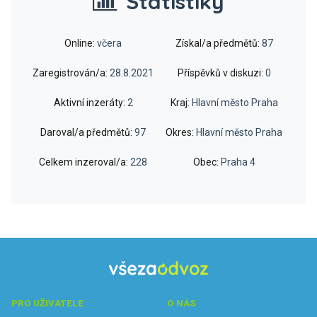
Statistiky
Online:
včera
Získal/a předmětů:
87
Zaregistrován/a:
28.8.2021
Příspěvků v diskuzi:
0
Aktivní inzeráty:
2
Kraj:
Hlavní město Praha
Daroval/a předmětů:
97
Okres:
Hlavní město Praha
Celkem inzeroval/a:
228
Obec:
Praha 4
PRO UŽIVATELE
O NÁS