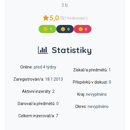
3 b.
5,0
/5
(1 hodnocení )
🙂
1
😐
0
🙁
0
Statistiky
Online:
před 4 týdny
Získal/a předmětů:
1
Zaregistrován/a:
18.1.2013
Příspěvků v diskuzi:
0
Aktivní inzeráty:
2
Kraj:
nevyplněno
Daroval/a předmětů:
0
Okres:
nevyplněno
Celkem inzeroval/a:
7