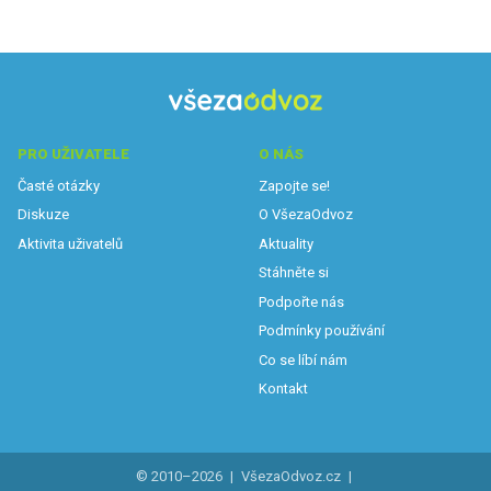
PRO UŽIVATELE
O NÁS
Časté otázky
Zapojte se!
Diskuze
O VšezaOdvoz
Aktivita uživatelů
Aktuality
Stáhněte si
Podpořte nás
Podmínky používání
Co se líbí nám
Kontakt
© 2010–2026
|
VšezaOdvoz.cz
|