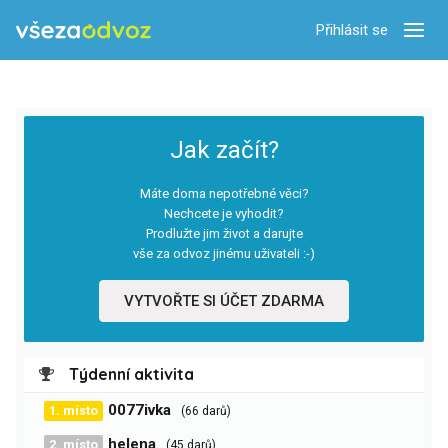
Přihlásit se
Zobra
Jak začít?
Máte doma nepotřebné věci?
Nechcete je vyhodit?
Prodlužte jim život a darujte
vše za odvoz jinému uživateli :-)
VYTVOŘTE SI ÚČET ZDARMA
Týdenní aktivita
0077ivka
1. místo
(66 darů)
helena
2. místo
(45 darů)