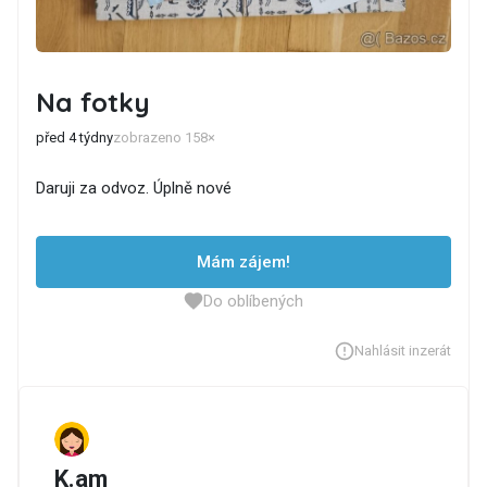
Na fotky
před 4 týdny
zobrazeno 158×
Daruji za odvoz. Úplně nové
Mám zájem!
Do oblíbených
Nahlásit inzerát
K.am