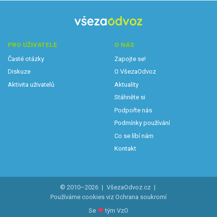
PRO UŽIVATELE
O NÁS
Časté otázky
Zapojte se!
Diskuze
O VšezaOdvoz
Aktivita uživatelů
Aktuality
Stáhněte si
Podpořte nás
Podmínky používání
Co se líbí nám
Kontakt
© 2010–2026
|
VšezaOdvoz.cz
|
Používáme cookies viz
Ochrana soukromí
Se
♥
tým VzO