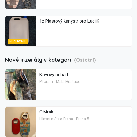
1x Plastový kanystr pro LuciiK
REZERVACE
Nové inzeráty v kategorii
(Ostatní)
Kovový odpad
Příbram - Malá Hraštice
Otvírák
Hlavní město Praha - Praha 5