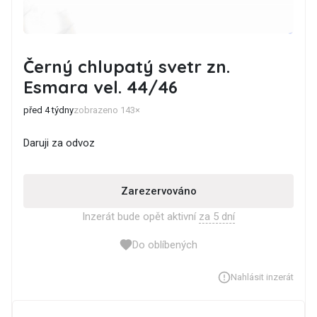
Černý chlupatý svetr zn.
Esmara vel. 44/46
před 4 týdny
zobrazeno 143×
Daruji za odvoz
Zarezervováno
Inzerát bude opět aktivní
za 5 dní
Do oblíbených
Nahlásit inzerát