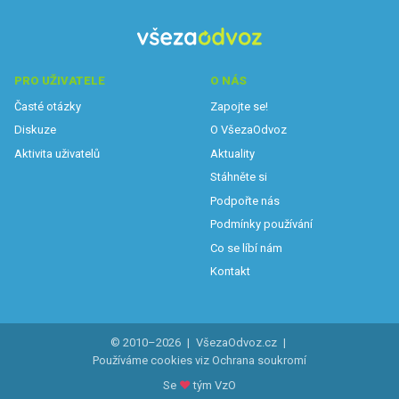
PRO UŽIVATELE
O NÁS
Časté otázky
Zapojte se!
Diskuze
O VšezaOdvoz
Aktivita uživatelů
Aktuality
Stáhněte si
Podpořte nás
Podmínky používání
Co se líbí nám
Kontakt
© 2010–2026
|
VšezaOdvoz.cz
|
Používáme cookies viz
Ochrana soukromí
Se
♥
tým VzO