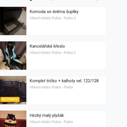
Komoda se dvěma šuplíky
Hlavní město Praha - Praha 2
Kancelářské křeslo
Hlavní město Praha - Praha 2
Komplet tričko + kalhoty vel. 122/128
Hlavní město Praha - Praha
REZERVACE
Hezký malý plyšák
Hlavní město Praha - Praha