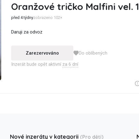
Oranžové tričko Malfini vel. 
před 4 týdny
zobrazeno 102×
Daruji za odvoz
Zarezervováno
Do oblíbených
Inzerát bude opět aktivní
za 6 dní
Nové inzeráty v kategorii
(Pro děti)