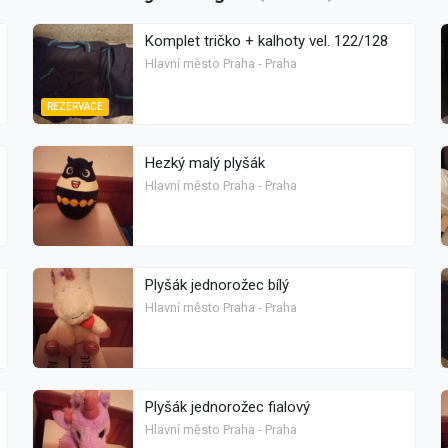
Komplet tričko + kalhoty vel. 122/128
Hlavní město Praha - Praha
REZERVACE
Hezký malý plyšák
Hlavní město Praha - Praha
Plyšák jednorožec bílý
Hlavní město Praha - Praha
Plyšák jednorožec fialový
Hlavní město Praha - Praha