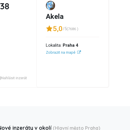
138
Akela
5,0
/5
(7686 )
Lokalita:
Praha 4
Zobrazit na mapě
Nahlásit inzerát
Nové inzeráty v okolí
(Hlavní město Praha)