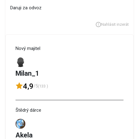
Daruji za odvoz
Nahlásit inzerát
Nový majitel
Milan_1
4,9
/5
(133 )
Štědrý dárce
Akela