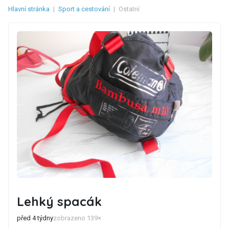
Hlavní stránka
|
Sport a cestování
|
Ostatní
Lehký spacák
před 4 týdny
zobrazeno 139×