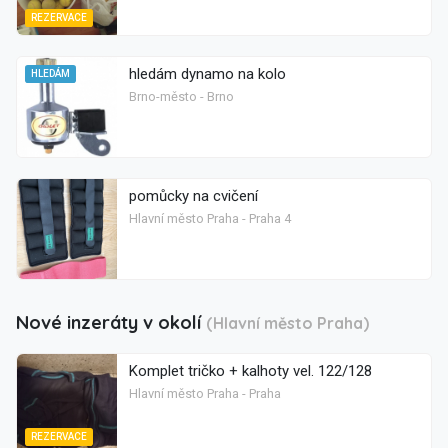
REZERVACE
hledám dynamo na kolo
HLEDÁM
Brno-město - Brno
pomůcky na cvičení
Hlavní město Praha - Praha 4
Nové inzeráty v okolí
(Hlavní město Praha)
Komplet tričko + kalhoty vel. 122/128
Hlavní město Praha - Praha
REZERVACE