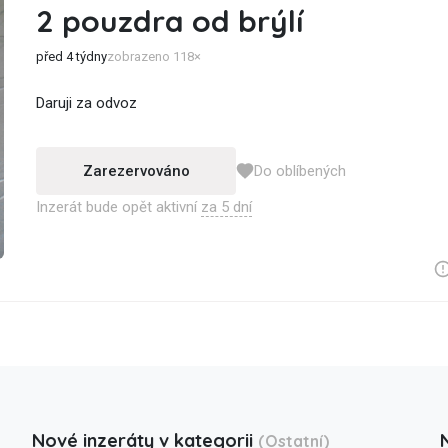
2 pouzdra od brýlí
před 4 týdny
zobrazeno 118×
Daruji za odvoz
Zarezervováno
Do oblíbených
Inzerát bude opět aktivní
za 5 dní
Nové inzeráty v kategorii
(Ostatní)