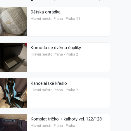
Dětska ohrádka
Hlavní město Praha - Praha 11
Komoda se dvěma šuplíky
Hlavní město Praha - Praha 2
Kancelářské křeslo
Hlavní město Praha - Praha 2
Komplet tričko + kalhoty vel. 122/128
Hlavní město Praha - Praha