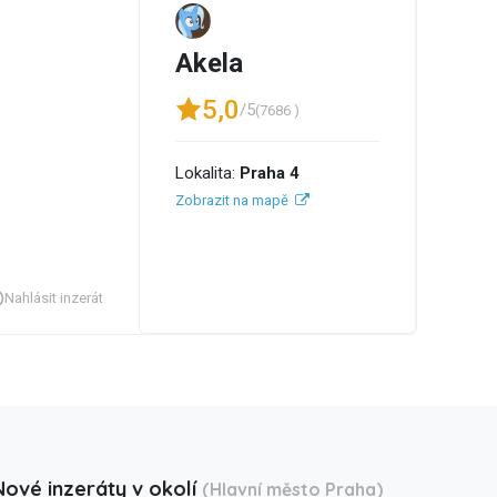
Akela
5,0
/5
(7686 )
Lokalita:
Praha 4
Zobrazit na mapě
Nahlásit inzerát
Nové inzeráty v okolí
(Hlavní město Praha)