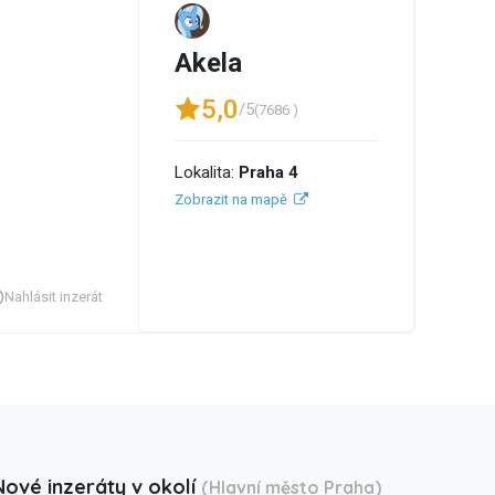
Akela
5,0
/5
(7686 )
Lokalita:
Praha 4
Zobrazit na mapě
Nahlásit inzerát
Nové inzeráty v okolí
(Hlavní město Praha)