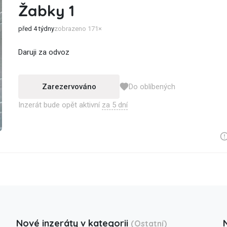
Žabky 1
před 4 týdny
zobrazeno 171×
Daruji za odvoz
Zarezervováno
Do oblíbených
Inzerát bude opět aktivní
za 5 dní
Nové inzeráty v kategorii
(Ostatní)