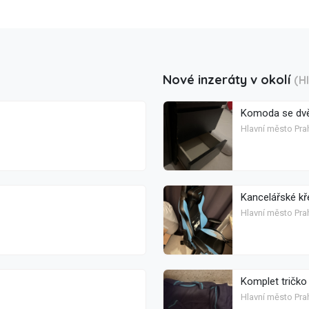
Nové inzeráty v okolí
(H
Komoda se dvě
Hlavní město Prah
Kancelářské kř
Hlavní město Prah
Komplet tričko 
Hlavní město Pra