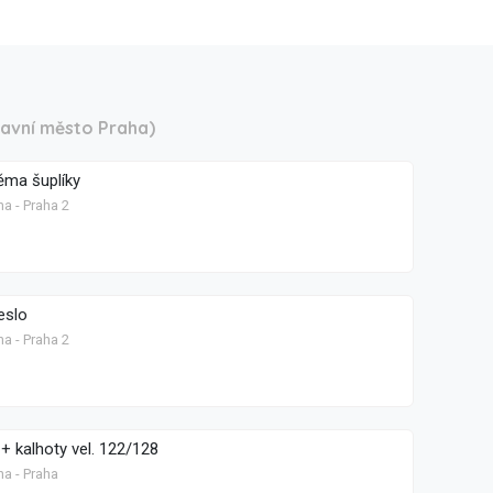
lavní město Praha)
ma šuplíky
a - Praha 2
eslo
a - Praha 2
+ kalhoty vel. 122/128
ha - Praha