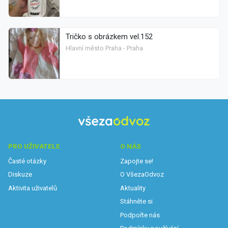
Tričko s obrázkem vel.152
Hlavní město Praha - Praha
PRO UŽIVATELE
O NÁS
Časté otázky
Zapojte se!
Diskuze
O VšezaOdvoz
Aktivita uživatelů
Aktuality
Stáhněte si
Podpořte nás