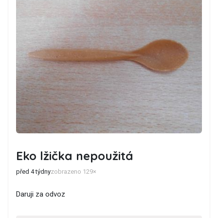
Eko lžička nepoužitá
před 4 týdny
zobrazeno 129×
Daruji za odvoz