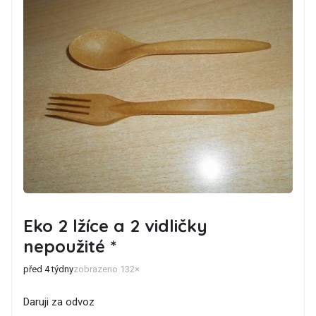
Eko 2 lžíce a 2 vidličky
nepoužité *
před 4 týdny
zobrazeno 132×
Daruji za odvoz