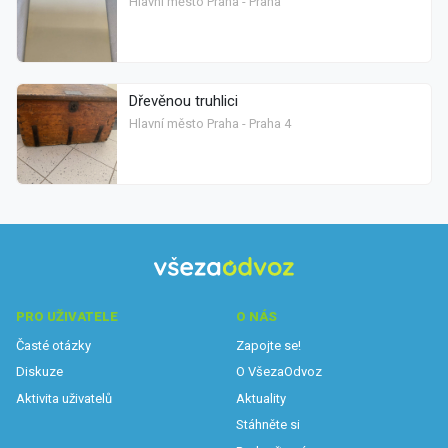
Hlavní město Praha - Praha
Dřevěnou truhlici
Hlavní město Praha - Praha 4
PRO UŽIVATELE
O NÁS
Časté otázky
Zapojte se!
Diskuze
O VšezaOdvoz
Aktivita uživatelů
Aktuality
Stáhněte si