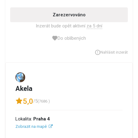
Zarezervováno
Inzerát bude opět aktivní
za 5 dní
Do oblíbených
Nahlásit inzerát
Akela
5,0
/5
(7686 )
Lokalita:
Praha 4
Zobrazit na mapě