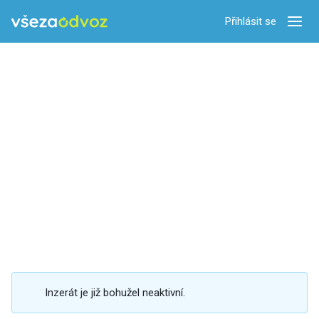
Přihlásit se
Zobra
Inzerát je již bohužel neaktivní.