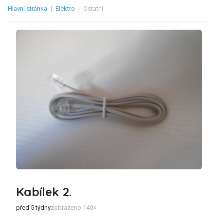
Hlavní stránka
|
Elektro
|
Ostatní
Kabílek 2.
před 5 týdny
zobrazeno 140×