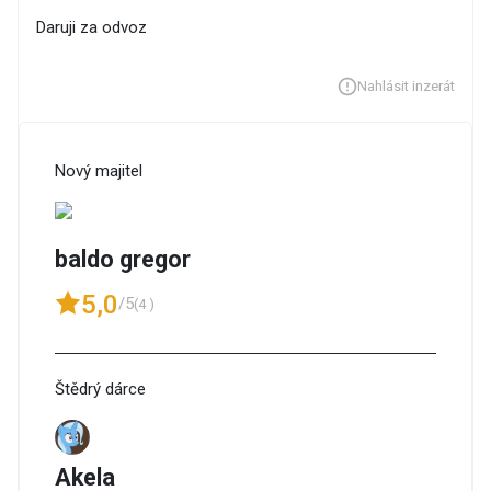
Daruji za odvoz
Nahlásit inzerát
Nový majitel
baldo gregor
5,0
/5
(4 )
Štědrý dárce
Akela