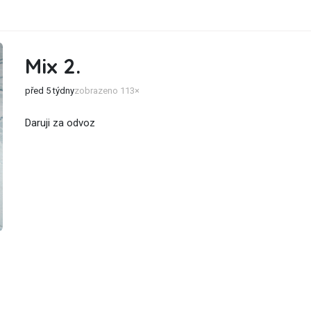
Mix 2.
před 5 týdny
zobrazeno 113×
Daruji za odvoz