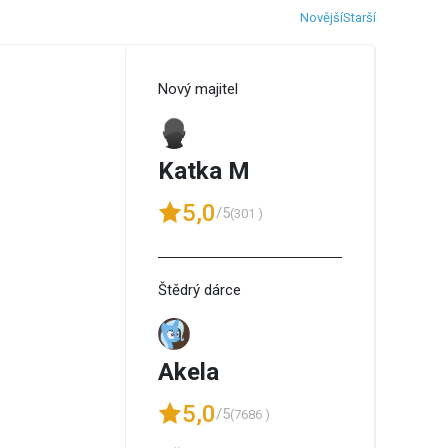
Novější
Starší
Nový majitel
Katka M
5,0
/5
(301 )
Štědrý dárce
Akela
5,0
/5
(7686 )