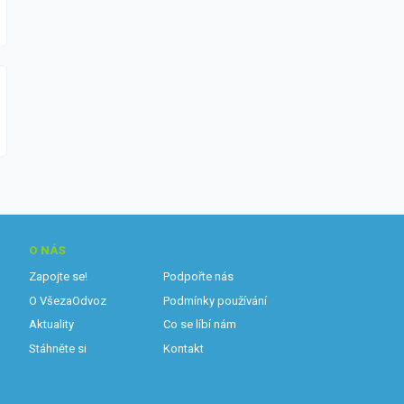
O NÁS
Zapojte se!
Podpořte nás
O VšezaOdvoz
Podmínky používání
Aktuality
Co se líbí nám
Stáhněte si
Kontakt