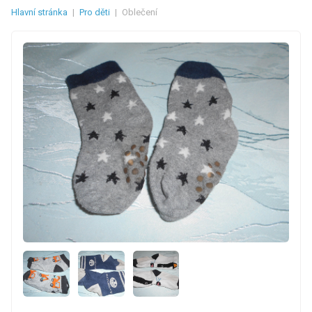
Hlavní stránka
|
Pro děti
|
Oblečení