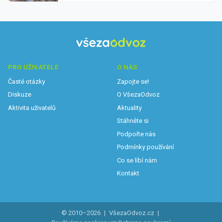
PRO UŽIVATELE
O NÁS
Časté otázky
Zapojte se!
Diskuze
O VšezaOdvoz
Aktivita uživatelů
Aktuality
Stáhněte si
Podpořte nás
Podmínky používání
Co se líbí nám
Kontakt
© 2010–2026
|
VšezaOdvoz.cz
|