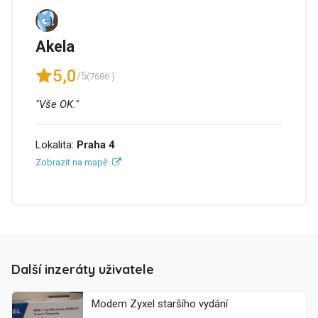
Akela
5,0
/5
(7686 )
"Vše OK."
Lokalita:
Praha 4
Zobrazit na mapě
Další inzeráty uživatele
Modem Zyxel staršího vydání