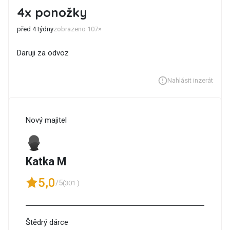
4x ponožky
před 4 týdny
zobrazeno 107×
Daruji za odvoz
Nahlásit inzerát
Nový majitel
Katka M
5,0
/5
(301 )
Štědrý dárce