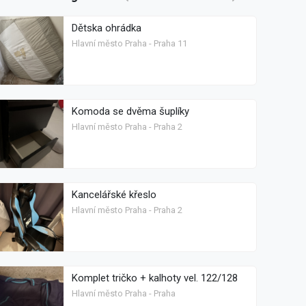
Dětska ohrádka
Hlavní město Praha - Praha 11
Komoda se dvěma šuplíky
Hlavní město Praha - Praha 2
Kancelářské křeslo
Hlavní město Praha - Praha 2
Komplet tričko + kalhoty vel. 122/128
Hlavní město Praha - Praha