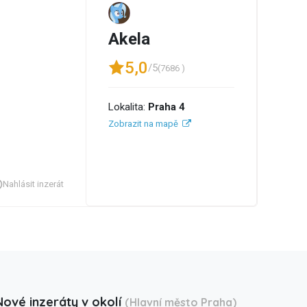
Akela
5,0
/5
(7686 )
Lokalita:
Praha 4
Zobrazit na mapě
Nahlásit inzerát
Nové inzeráty v okolí
(Hlavní město Praha)