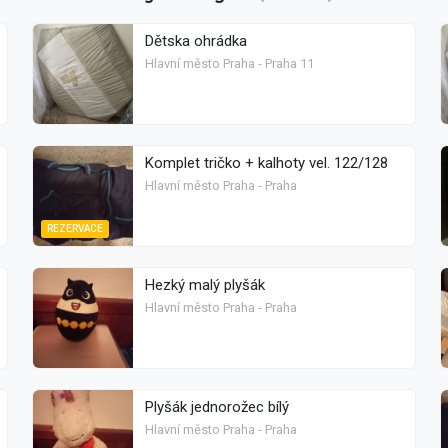
Dětska ohrádka
Hlavní město Praha - Praha 11
Komplet tričko + kalhoty vel. 122/128
Hlavní město Praha - Praha
REZERVACE
Hezký malý plyšák
Hlavní město Praha - Praha
Plyšák jednorožec bílý
Hlavní město Praha - Praha