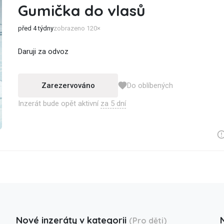
Gumička do vlasů
před 4 týdny
zobrazeno 120×
Daruji za odvoz
Zarezervováno
Do oblíbených
Inzerát bude opět aktivní
za 5 dní
Nové inzeráty v kategorii
(Pro děti)