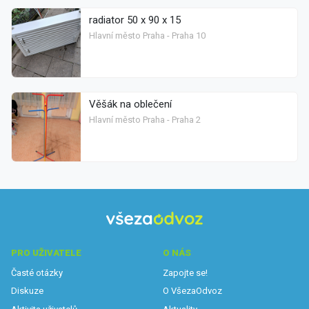
radiator 50 x 90 x 15
Hlavní město Praha - Praha 10
Věšák na oblečení
Hlavní město Praha - Praha 2
PRO UŽIVATELE
O NÁS
Časté otázky
Zapojte se!
Diskuze
O VšezaOdvoz