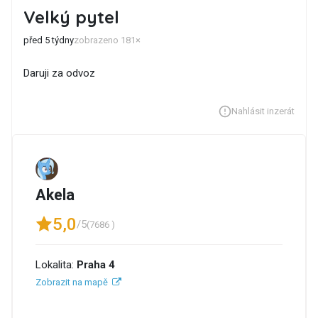
Velký pytel
před 5 týdny
zobrazeno 181×
Daruji za odvoz
Nahlásit inzerát
Akela
5,0
/5
(7686 )
Lokalita:
Praha 4
Zobrazit na mapě