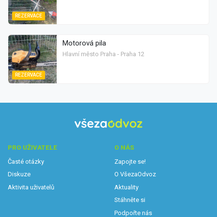
REZERVACE
Motorová pila
Hlavní město Praha - Praha 12
REZERVACE
PRO UŽIVATELE
O NÁS
Časté otázky
Zapojte se!
Diskuze
O VšezaOdvoz
Aktivita uživatelů
Aktuality
Stáhněte si
Podpořte nás