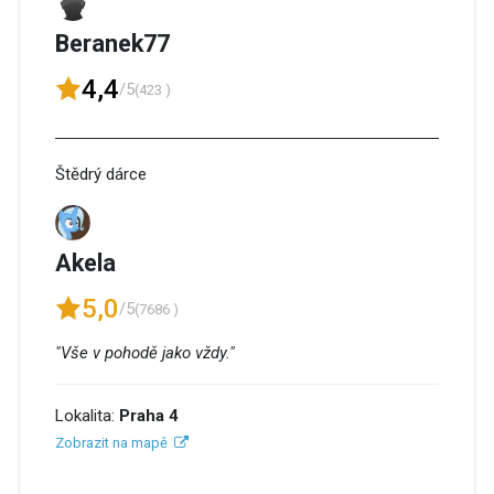
Beranek77
4,4
/5
(423 )
Štědrý dárce
Akela
5,0
/5
(7686 )
"Vše v pohodě jako vždy."
Lokalita:
Praha 4
Zobrazit na mapě