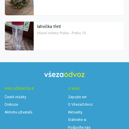
lahvička třetí
Hlavní město Praha - Praha 10
PRO UŽIVATELE
O NÁS
Časté otázky
Zapojte se!
Diskuze
O VšezaOdvoz
Aktivita uživatelů
Aktuality
Stáhněte si
Podpořte nás