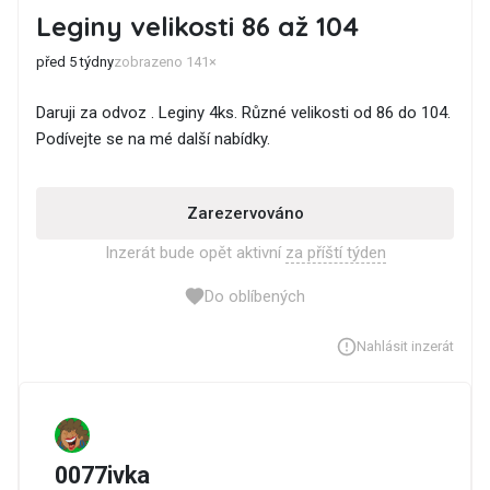
Leginy velikosti 86 až 104
před 5 týdny
zobrazeno 141×
Daruji za odvoz . Leginy 4ks. Různé velikosti od 86 do 104.
Podívejte se na mé další nabídky.
Zarezervováno
Inzerát bude opět aktivní
za příští týden
Do oblíbených
Nahlásit inzerát
0077ivka