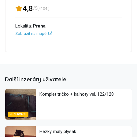
4,8
/5
(4104 )
Lokalita:
Praha
Zobrazit na mapě
Další inzeráty uživatele
Komplet tričko + kalhoty vel. 122/128
REZERVACE
Hezký malý plyšák