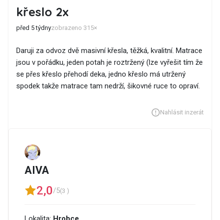
křeslo 2x
před 5 týdny
zobrazeno 315×
Daruji za odvoz dvě masivní křesla, těžká, kvalitní. Matrace
jsou v pořádku, jeden potah je roztržený (lze vyřešit tím že
se přes křeslo přehodí deka, jedno křeslo má utržený
spodek takže matrace tam nedrží, šikovné ruce to opraví.
Nahlásit inzerát
AIVA
2,0
/5
(3 )
Lokalita:
Hrobce