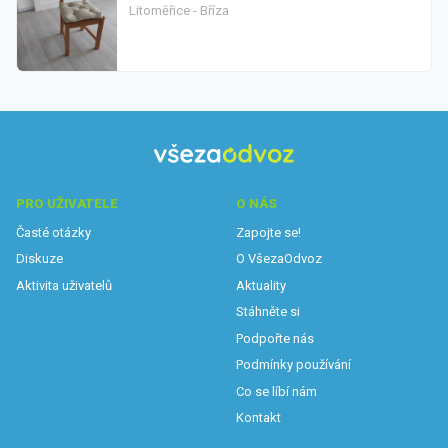
Litoměřice - Bříza
PRO UŽIVATELE
O NÁS
Časté otázky
Zapojte se!
Diskuze
O VšezaOdvoz
Aktivita uživatelů
Aktuality
Stáhněte si
Podpořte nás
Podmínky používání
Co se líbí nám
Kontakt