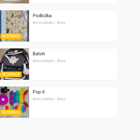
Podložka
Brno-město - Brno
REZERVACE
Batoh
Brno-město - Brno
REZERVACE
Pop it
Brno-město - Brno
REZERVACE