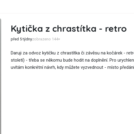
Kytička z chrastítka - retro
před 5 týdny
zobrazeno 144×
Daruji za odvoz kytičku z chrastítka či závěsu na kočárek - retro
století) - třeba se někomu bude hodit na doplnění. Pro urychle
uvítám konkrétní návrh, kdy můžete vyzvednout - místo předání v