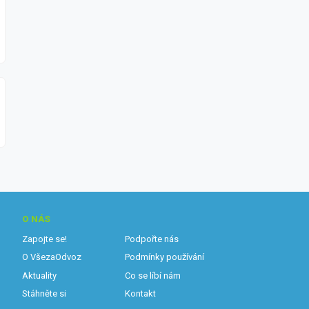
O NÁS
Zapojte se!
Podpořte nás
O VšezaOdvoz
Podmínky používání
Aktuality
Co se líbí nám
Stáhněte si
Kontakt