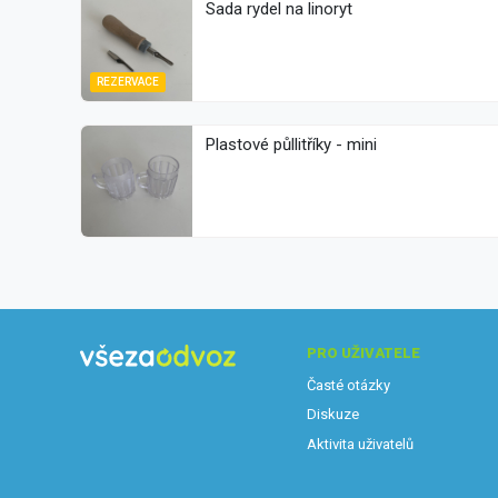
Sada rydel na linoryt
REZERVACE
Plastové půllitříky - mini
PRO UŽIVATELE
Časté otázky
Diskuze
Aktivita uživatelů