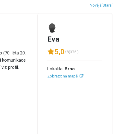
Novější
Starší
Eva
5,0
/5
(375 )
 (70. léta 20.
ní komunikace
iz profil.
Lokalita:
Brno
Zobrazit na mapě