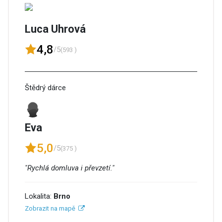
Luca Uhrová
4,8
/5
(593 )
Štědrý dárce
Eva
5,0
/5
(375 )
"Rychlá domluva i převzetí."
Lokalita:
Brno
Zobrazit na mapě