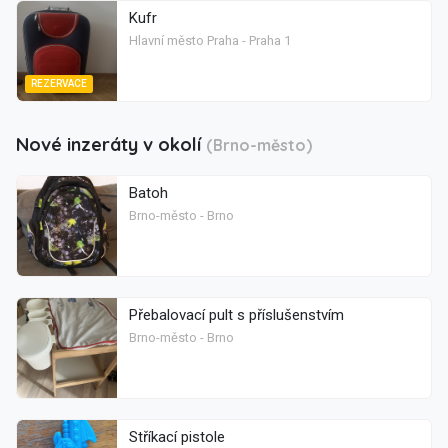
Kufr
Hlavní město Praha - Praha 1
REZERVACE
Nové inzeráty v okolí
(Brno-město)
Batoh
Brno-město - Brno
Přebalovací pult s příslušenstvím
Brno-město - Brno
Stříkací pistole