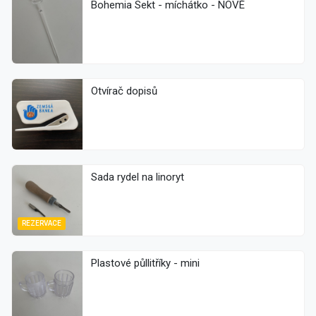
Bohemia Sekt - míchátko - NOVÉ
Otvírač dopisů
Sada rydel na linoryt
REZERVACE
Plastové půllitříky - mini