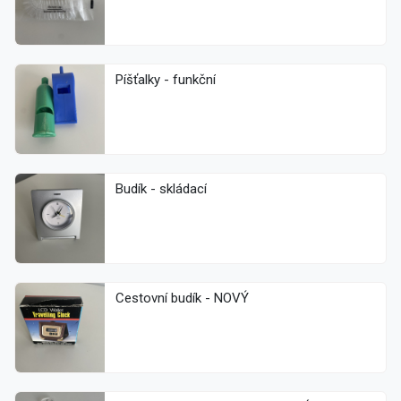
Píšťalky - funkční
Budík - skládací
Cestovní budík - NOVÝ