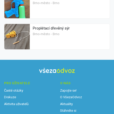
Brno-město - Brno
Proplétací dřevěný sýr
Brno-město - Brno
PRO UŽIVATELE
O NÁS
Časté otázky
Zapojte se!
Diskuze
O VšezaOdvoz
Aktivita uživatelů
Aktuality
Stáhněte si