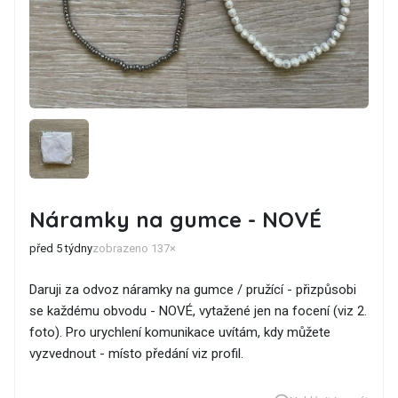
Náramky na gumce - NOVÉ
před 5 týdny
zobrazeno 137×
Daruji za odvoz náramky na gumce / pružící - přizpůsobi
se každému obvodu - NOVÉ, vytažené jen na focení (viz 2.
foto). Pro urychlení komunikace uvítám, kdy můžete
vyzvednout - místo předání viz profil.