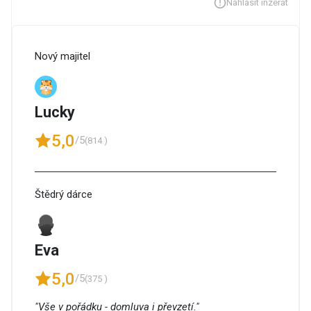
Nahlásit inzerát
Nový majitel
Lucky
5,0
/5
(814 )
Štědrý dárce
Eva
5,0
/5
(375 )
"Vše v pořádku - domluva i převzetí."