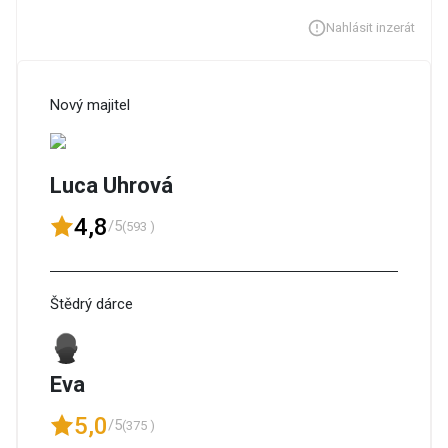
Nahlásit inzerát
Nový majitel
Luca Uhrová
4,8
/5
(593 )
Štědrý dárce
Eva
5,0
/5
(375 )