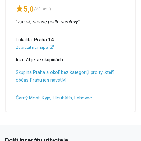
5,0
/5
(1360 )
"vše ok, přesně podle domluvy"
Lokalita:
Praha 14
Zobrazit na mapě
Inzerát je ve skupinách:
Skupina Praha a okolí bez kategorií,i pro ty ,kteří
občas Prahu jen navštíví
Černý Most, Kyje, Hloubětín, Lehovec
Další inzeráty uživatele