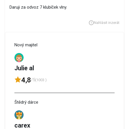
Daruji za odvoz 7 klubíček vlny.
Nahlásit inzerát
Nový majitel
Julie al
4,8
/5
(1003 )
Štědrý dárce
carex