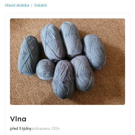
Hlavní stránka
|
Ostatní
Vlna
před 5 týdny
zobrazeno 132×