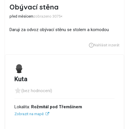
Obývací stěna
před měsícem
zobrazeno 3075×
Daruji za odvoz obývací stěnu se stolem a komodou
Nahlásit inzerát
Kuta
(bez hodnocení)
Lokalita:
Rožmitál pod Třemšínem
Zobrazit na mapě