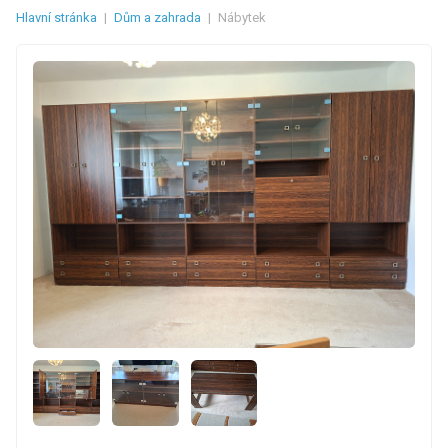
Hlavní stránka
|
Dům a zahrada
|
Nábytek