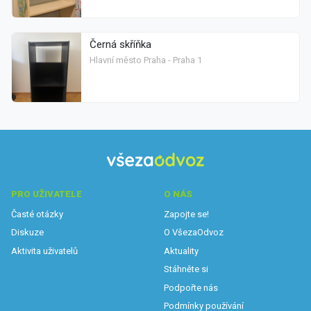
Černá skříňka
Hlavní město Praha - Praha 1
PRO UŽIVATELE
O NÁS
Časté otázky
Zapojte se!
Diskuze
O VšezaOdvoz
Aktivita uživatelů
Aktuality
Stáhněte si
Podpořte nás
Podmínky používání