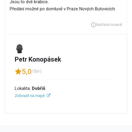
Jsou to dvě krabice.
Předání možné po domluvě v Praze Nových Butovicích.
Nahlásit inzerát
Petr Konopásek
5,0
/5
(9 )
Lokalita:
Dobříš
Zobrazit na mapě