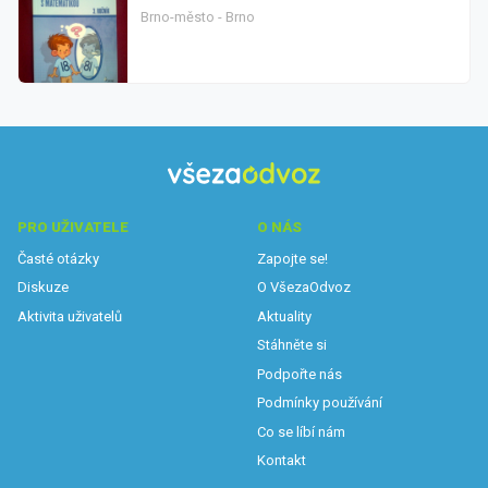
Brno-město - Brno
PRO UŽIVATELE
O NÁS
Časté otázky
Zapojte se!
Diskuze
O VšezaOdvoz
Aktivita uživatelů
Aktuality
Stáhněte si
Podpořte nás
Podmínky používání
Co se líbí nám
Kontakt