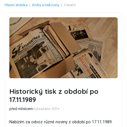
Hlavní stránka
|
Knihy a tiskoviny
|
Ostatní
Historický tisk z období po
17.11.1989
před měsícem
zobrazeno 301×
Nabízím za odvoz různé noviny z období po 17.11.1989.