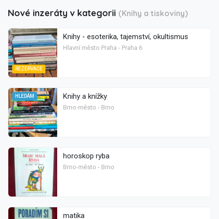
Nové inzeráty v kategorii
(Knihy a tiskoviny)
Knihy - esoterika, tajemství, okultismus
Hlavní město Praha - Praha 6
REZERVACE
Knihy a knížky
HLEDÁM
Brno-město - Brno
horoskop ryba
Brno-město - Brno
matika