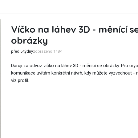
Víčko na láhev 3D - měnící s
obrázky
před 5 týdny
zobrazeno 148×
Daruji za odvoz víčko na láhev 3D - měnící se obrázky. Pro uryc
komunikace uvítám konkrétní návrh, kdy můžete vyzvednout - 
viz profil.