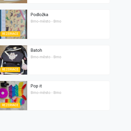
Podložka
Brno-město - Brno
REZERVACE
Batoh
Brno-město - Brno
REZERVACE
Pop it
Brno-město - Brno
REZERVACE