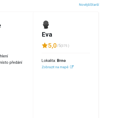
Novější
Starší
e
Eva
5,0
/5
(375 )
hlení
Lokalita:
Brno
místo předání
Zobrazit na mapě