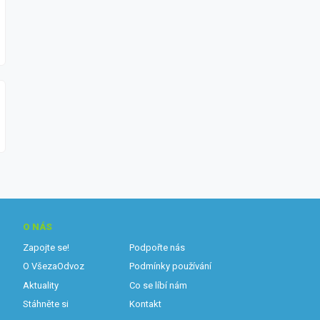
O NÁS
Zapojte se!
Podpořte nás
O VšezaOdvoz
Podmínky používání
Aktuality
Co se líbí nám
Stáhněte si
Kontakt