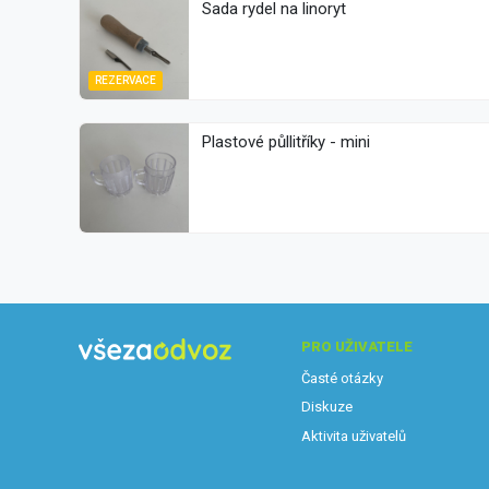
Sada rydel na linoryt
REZERVACE
Plastové půllitříky - mini
PRO UŽIVATELE
Časté otázky
Diskuze
Aktivita uživatelů