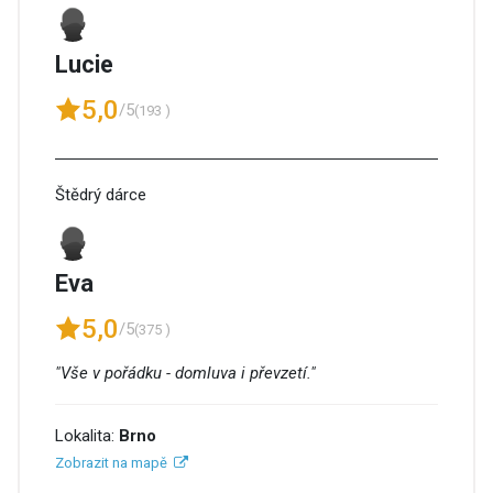
Lucie
5,0
/5
(193 )
Štědrý dárce
Eva
5,0
/5
(375 )
"Vše v pořádku - domluva i převzetí."
Lokalita:
Brno
Zobrazit na mapě