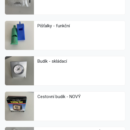
Píšťalky - funkční
Budík - skládací
Cestovní budík - NOVÝ