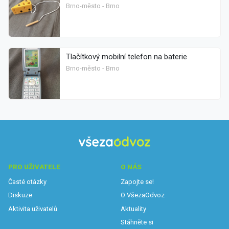
Brno-město - Brno
Tlačítkový mobilní telefon na baterie
Brno-město - Brno
PRO UŽIVATELE
O NÁS
Časté otázky
Zapojte se!
Diskuze
O VšezaOdvoz
Aktivita uživatelů
Aktuality
Stáhněte si