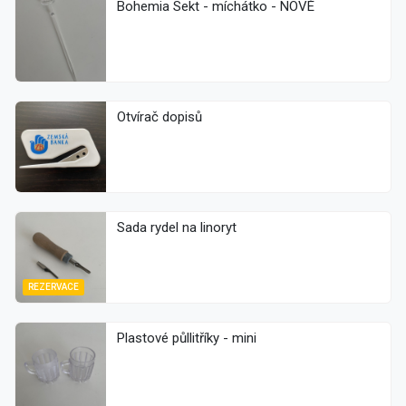
Bohemia Sekt - míchátko - NOVÉ
Otvírač dopisů
Sada rydel na linoryt
REZERVACE
Plastové půllitříky - mini