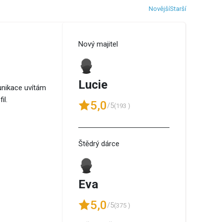
Novější
Starší
Nový majitel
Lucie
unikace uvítám
il.
5,0
/5
(193 )
Štědrý dárce
Eva
5,0
/5
(375 )