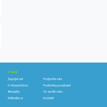
O NÁS
Zapojte se!
Podpořte nás
O VšezaOdvoz
Podmínky používání
Aktuality
Co se líbí nám
Stáhněte si
Kontakt