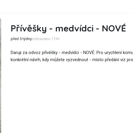
Přívěšky - medvídci - NOVÉ
před 5 týdny
zobrazeno 113×
Daruji za odvoz přívěšky - medvídci - NOVÉ. Pro urychlení kom
konkrétní návrh, kdy můžete vyzvednout - místo předání viz prof