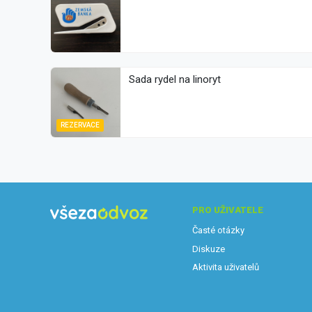
Sada rydel na linoryt
REZERVACE
PRO UŽIVATELE
Časté otázky
Diskuze
Aktivita uživatelů