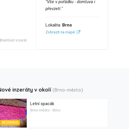
"Vše v pořádku - domluva i
převzetí."
Lokalita:
Brno
Zobrazit na mapě
Nahlásit inzerát
Nové inzeráty v okolí
(Brno-město)
Letní spacák
Brno-město - Brno
REZERVACE