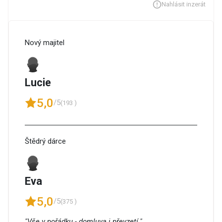
Nahlásit inzerát
Nový majitel
Lucie
5,0
/5
(193 )
Štědrý dárce
Eva
5,0
/5
(375 )
"Vše v pořádku - domluva i převzetí."