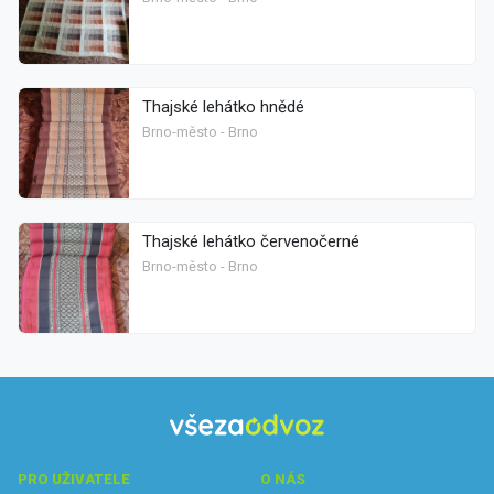
Thajské lehátko hnědé
Brno-město - Brno
Thajské lehátko červenočerné
Brno-město - Brno
PRO UŽIVATELE
O NÁS