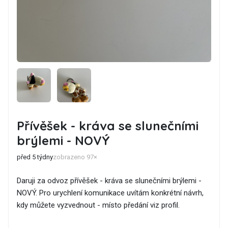
Přívěšek - kráva se slunečními
brýlemi - NOVÝ
před 5 týdny
zobrazeno 97×
Daruji za odvoz přívěšek - kráva se slunečními brýlemi -
NOVÝ. Pro urychlení komunikace uvítám konkrétní návrh,
kdy můžete vyzvednout - místo předání viz profil.