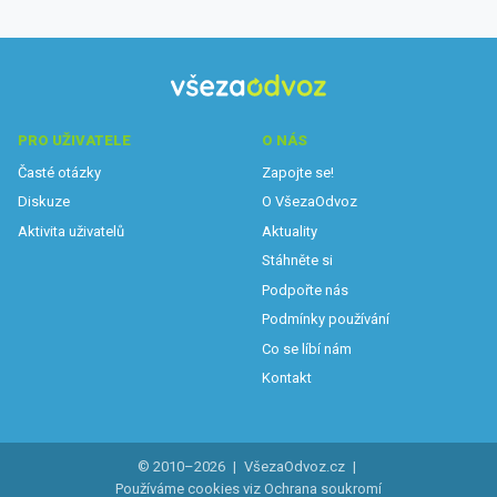
PRO UŽIVATELE
O NÁS
Časté otázky
Zapojte se!
Diskuze
O VšezaOdvoz
Aktivita uživatelů
Aktuality
Stáhněte si
Podpořte nás
Podmínky používání
Co se líbí nám
Kontakt
© 2010–2026
|
VšezaOdvoz.cz
|
Používáme cookies viz
Ochrana soukromí