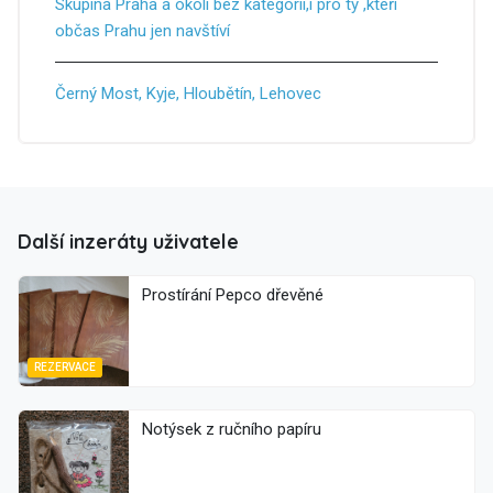
Skupina Praha a okolí bez kategorií,i pro ty ,kteří
občas Prahu jen navštíví
Černý Most, Kyje, Hloubětín, Lehovec
Další inzeráty uživatele
Prostírání Pepco dřevěné
REZERVACE
Notýsek z ručního papíru