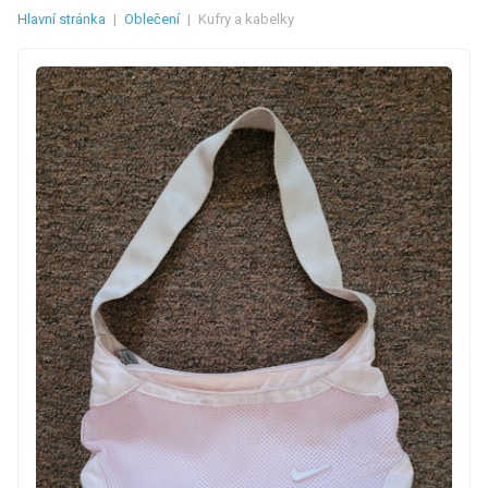
Hlavní stránka
|
Oblečení
|
Kufry a kabelky