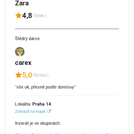
Zara
4,8
/5
(546 )
Štědrý dárce
carex
5,0
/5
(1360 )
"vše ok, přesně podle domluvy"
Lokalita:
Praha 14
Zobrazit na mapě
Inzerát je ve skupinách: