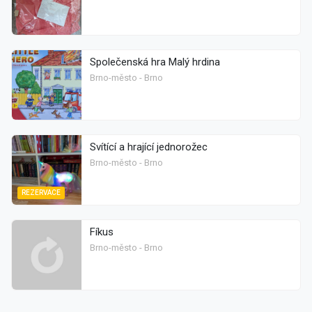
Společenská hra Malý hrdina
Brno-město - Brno
Svítící a hrající jednorožec
Brno-město - Brno
REZERVACE
Fíkus
Brno-město - Brno