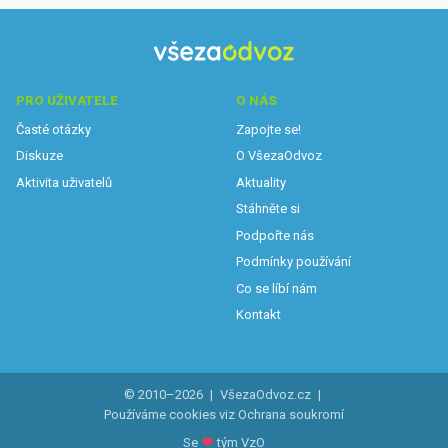
PRO UŽIVATELE
O NÁS
Časté otázky
Zapojte se!
Diskuze
O VšezaOdvoz
Aktivita uživatelů
Aktuality
Stáhněte si
Podpořte nás
Podmínky používání
Co se líbí nám
Kontakt
© 2010–2026
|
VšezaOdvoz.cz
|
Používáme cookies viz
Ochrana soukromí
Se
♥
tým VzO