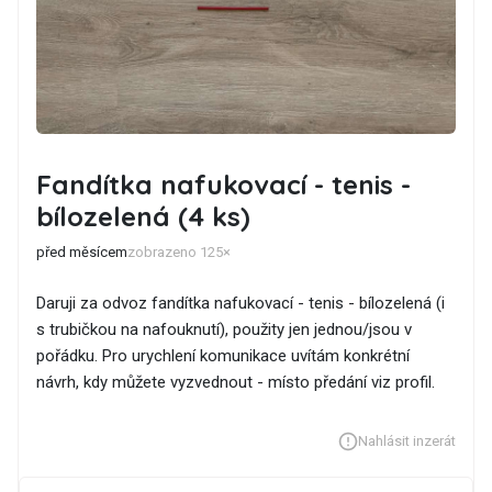
Fandítka nafukovací - tenis -
bílozelená (4 ks)
před měsícem
zobrazeno 125×
Daruji za odvoz fandítka nafukovací - tenis - bílozelená (i
s trubičkou na nafouknutí), použity jen jednou/jsou v
pořádku. Pro urychlení komunikace uvítám konkrétní
návrh, kdy můžete vyzvednout - místo předání viz profil.
Nahlásit inzerát