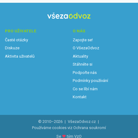
PRO UŽIVATELE
O NÁS
Časté otázky
Zapojte se!
Diskuze
O VšezaOdvoz
Aktivita uživatelů
Aktuality
Stáhněte si
Podpořte nás
Podmínky používání
Co se líbí nám
Kontakt
© 2010–2026
|
VšezaOdvoz.cz
|
Používáme cookies viz
Ochrana soukromí
Se
♥
tým VzO