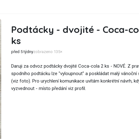
Podtácky - dvojité - Coca-co
ks
před 5 týdny
zobrazeno 135×
Daruji za odvoz podtácky dvojité Coca-cola 2 ks - NOVÉ. Z pra
spodního podtácku lze "vyloupnout" a poskládat malý vánoční
(viz foto). Pro urychlení komunikace uvítám konkrétní návrh, k
vyzvednout - místo předání viz profil.