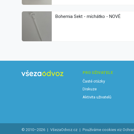
Bohemia Sekt - míchátko - NOVÉ
PRO UŽIVATELE
Časté otázky
Diskuze
Aktivita uživatelů
© 2010–2026
|
VšezaOdvoz.cz
|
Používáme cookies viz
Ochra