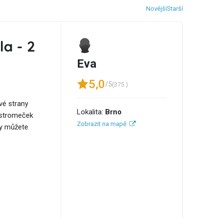
Novější
Starší
la - 2
Eva
5,0
/5
(375 )
vé strany
Lokalita:
Brno
 stromeček
Zobrazit na mapě
dy můžete