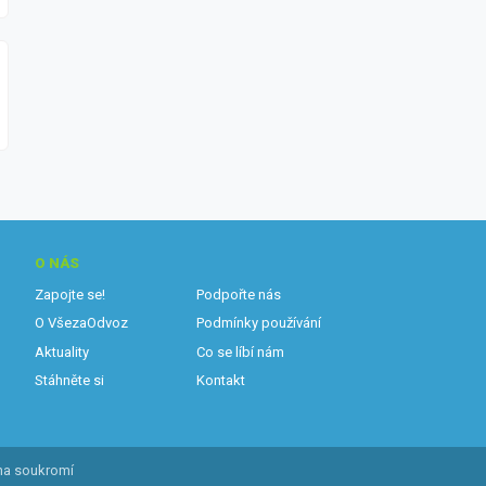
O NÁS
Zapojte se!
Podpořte nás
O VšezaOdvoz
Podmínky používání
Aktuality
Co se líbí nám
Stáhněte si
Kontakt
na soukromí