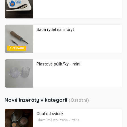
Sada rydel na linoryt
REZERVACE
Plastové půllitříky - mini
Nové inzeráty v kategorii
(Ostatní)
Obal od svíček
Hlavní město Praha - Praha