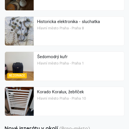
Historicka elektronika - sluchatka
Hlavní město Praha - Praha 8
Šedomodrý kufr
Hlavní město Praha - Praha 1
REZERVACE
Korado Koralux, žebříček
Hlavní město Praha - Praha 10
Nové inzeráty v okolí
(Brno-město)