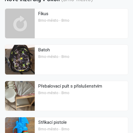
Fíkus
Brno-město - Brno
Batoh
Brno-město - Brno
Přebalovací pult s příslušenstvím
Brno-město - Brno
Stříkací pistole
Brno-město - Brno