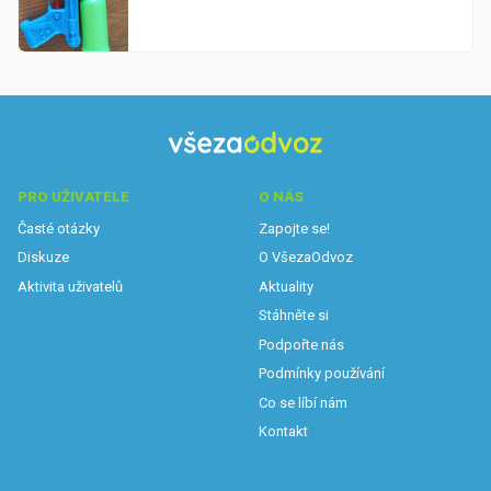
PRO UŽIVATELE
O NÁS
Časté otázky
Zapojte se!
Diskuze
O VšezaOdvoz
Aktivita uživatelů
Aktuality
Stáhněte si
Podpořte nás
Podmínky používání
Co se líbí nám
Kontakt