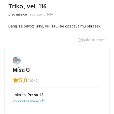
Triko, vel. 116
před měsícem
zobrazeno 169×
Daruji za odvoz Triko, vel. 116, ale opadává mu obrázek.
Nahlásit inzerát
Míša G
5,0
/5
(349 )
Lokalita:
Praha 12
Zobrazit na mapě