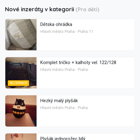
Nové inzeráty v kategorii
(Pro děti)
Dětska ohrádka
Hlavní město Praha - Praha 11
Komplet tričko + kalhoty vel. 122/128
Hlavní město Praha - Praha
REZERVACE
Hezký malý plyšák
Hlavní město Praha - Praha
Plyšák jednorožec bílý