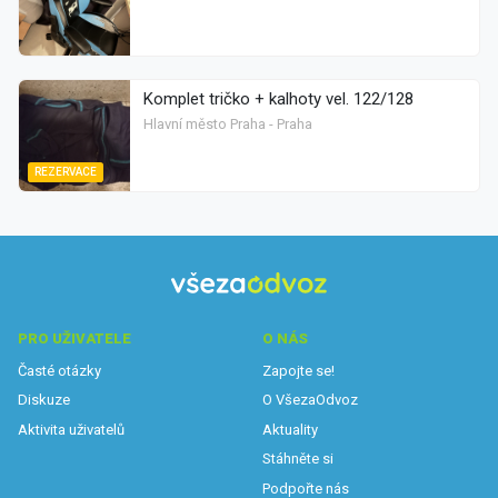
Komplet tričko + kalhoty vel. 122/128
Hlavní město Praha - Praha
REZERVACE
PRO UŽIVATELE
O NÁS
Časté otázky
Zapojte se!
Diskuze
O VšezaOdvoz
Aktivita uživatelů
Aktuality
Stáhněte si
Podpořte nás